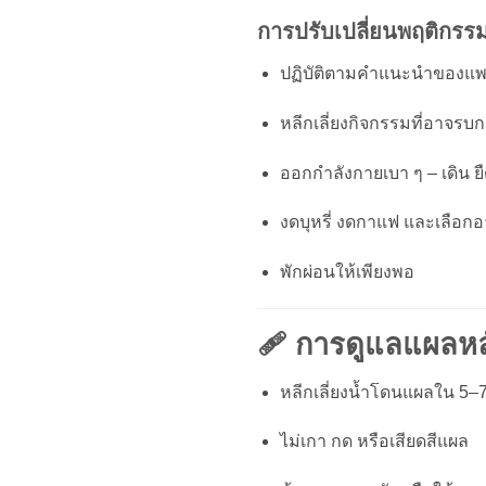
การปรับเปลี่ยนพฤติกรร
ปฏิบัติตามคำแนะนำของแพท
หลีกเลี่ยงกิจกรรมที่อาจรบก
ออกกำลังกายเบา ๆ – เดิน ย
งดบุหรี่ งดกาแฟ และเลือกอา
พักผ่อนให้เพียงพอ
🩹 การดูแลแผลหลัง
หลีกเลี่ยงน้ำโดนแผลใน 5–
ไม่เกา กด หรือเสียดสีแผล