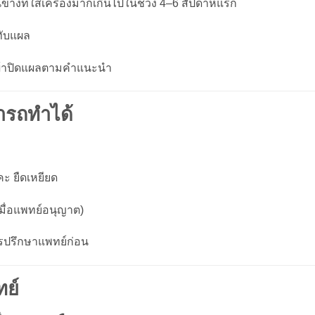
างที่ใส่เครื่องมากเกินไปในช่วง 4–6 สัปดาห์แรก
ทับแผล
ผ้าปิดแผลตามคำแนะนำ
มารถทำได้
ะ ยืดเหยียด
ื่อแพทย์อนุญาต)
วรปรึกษาแพทย์ก่อน
ย์