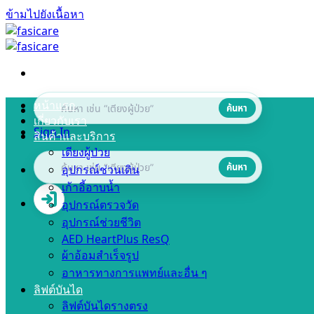
ข้ามไปยังเนื้อหา
หน้าแรก
ค้นหา
เกี่ยวกับเรา
Sign In
สินค้าและบริการ
เตียงผู้ป่วย
ค้นหา
อุปกรณ์ช่วนเดิน
เก้าอี้อาบน้ำ
อุปกรณ์ตรวจวัด
อุปกรณ์ช่วยชีวิต
AED HeartPlus ResQ
ผ้าอ้อมสำเร็จรูป
อาหารทางการแพทย์และอื่น ๆ
ลิฟต์บันได
ลิฟต์บันไดรางตรง